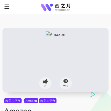
0
219
欧美加平台
Amazon
欧美加平台
Amazon