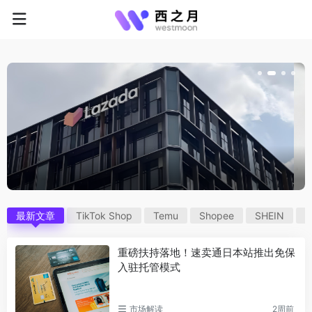
最新文章
TikTok Shop
Temu
Shopee
SHEIN
A
重磅扶持落地！速卖通日本站推出免保
入驻托管模式
市场解读
2周前