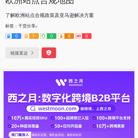
了解欧洲站点合规政策及亚⻢逊解决⽅案
标签：
干货分享
0
1-
0
0
0
链接直达