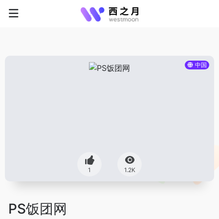
中国
1
1.2K
PS饭团网