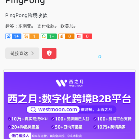
PingPong跨境收款
标签：
东南亚
支付收款
欧美加
1+
1
1+
0
0
链接直达