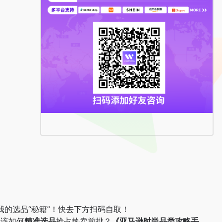
的选品“秘籍”！快去下方扫码自取！
又该如何
精准选品
抢占热卖前排？
《亚马逊时尚品类攻略手