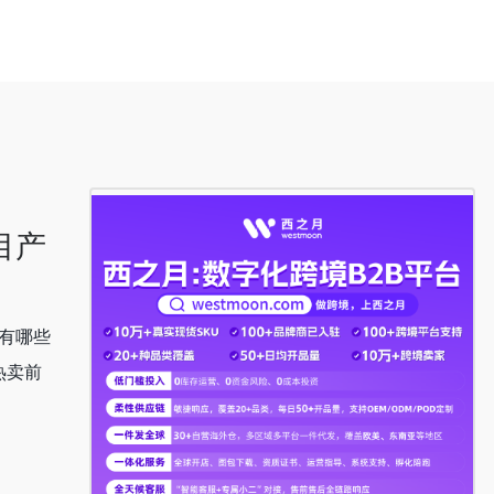
目产
家有哪些
热卖前
！