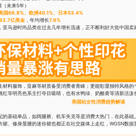
模（未来5年）
美国66.8%、欧洲40.1%、日本53.4%
983.7亿美金
，年均增长
7.6%
，亚马逊时尚品类在过去几年增长迅速，正不断利好大批中国卖
生材料服饰，亚麻等材质备受消费者青睐；更能彰显独特风格的
桃红等明亮色系主打夺目吸睛，也有水鸭绿、奶酪黄等清新活泼
美国站女性消费趋势解读
配的基础单品，如阔腿裤、机车夹克等是消费大热门，在此基础
衣裙、修身显腰的迷你裙也都正在社交媒体上走红，WGSN数据