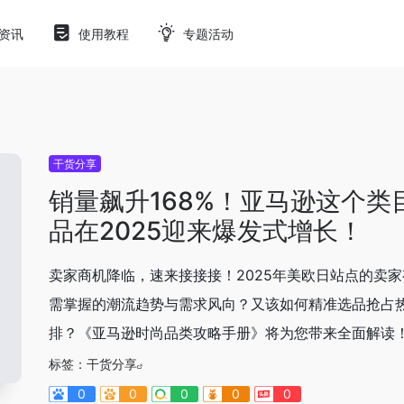
资讯
使用教程
专题活动
干货分享
销量飙升168%！亚马逊这个类
品在2025迎来爆发式增长！
卖家商机降临，速来接接接！2025年美欧日站点的卖
需掌握的潮流趋势与需求风向？又该如何精准选品抢占
排？《亚马逊时尚品类攻略手册》将为您带来全面解读
标签：
干货分享
0
0
0
0
0