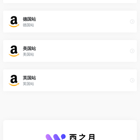
德国站
德国站
美国站
美国站
英国站
英国站