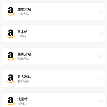
加拿大站
加拿大站
日本站
日本站
西班牙站
西班牙站
意大利站
意大利站
法国站
法国站