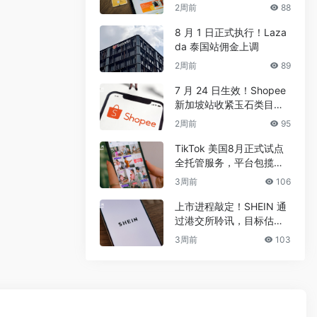
式
2周前
88
8 月 1 日正式执行！Laza
da 泰国站佣金上调
2周前
89
7 月 24 日生效！Shopee
新加坡站收紧玉石类目管
控
2周前
95
TikTok 美国8月正式试点
全托管服务，平台包揽全
链路运营
3周前
106
上市进程敲定！SHEIN 通
过港交所聆讯，目标估值
400-500 亿美元
3周前
103