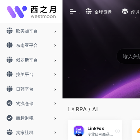
全球货盘
跨境
欧美加平台
东南亚平台
俄罗斯平台
拉美平台
日韩平台
物流仓储
RPA / AI
商标财税
LinkFox
卖家社群
专业级AI商品图，轻松出图卖全球