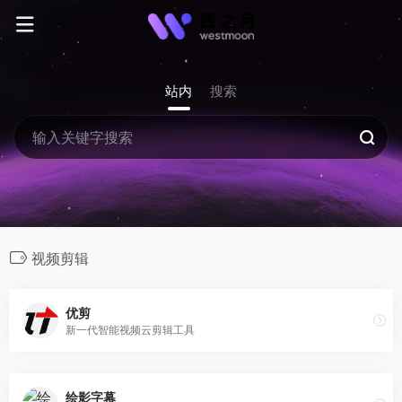
站内
搜索
视频剪辑
优剪
新一代智能视频云剪辑工具
绘影字幕