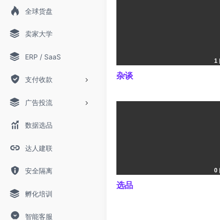
全球货盘
卖家大学
ERP / SaaS
1
杂谈
支付收款
广告投流
数据选品
达人建联
安全隔离
0
选品
孵化培训
智能客服