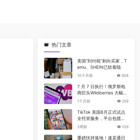
热门文章
美国“到付税”刺向买家，T
emu、SHEIN已软着陆
10个月前
908
7 月 7 日执行！俄罗斯电
商巨头Wildberries 大幅上
调佣金
1个月前
259
TikTok 美国8月正式试点
全托管服务，平台包揽全
链路运营
3周前
109
重磅扶持落地！速卖通日