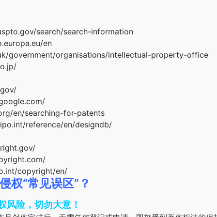
to.gov/search/search-information
europa.eu/en
vernment/organisations/intellectual-property-office
.jp/
gov/
oogle.com/
/en/searching-for-patents
int/reference/en/designdb/
ght.gov/
right.com/
nt/copyright/en/
侵权“常见误区”？
权风险，切勿大意！