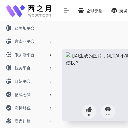
全球货盘
跨境
欧美加平台
东南亚平台
俄罗斯平台
拉美平台
日韩平台
物流仓储
商标财税
0
771
卖家社群