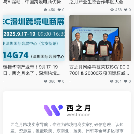
与AI驱动，中国跨境电商优势
之月产业生态合作年度大会，
仍不可替代
圆满落幕
450
0
458
0
链接华南产业带！9月17-19
西之月网络科技荣获ISO/IEC 2
日，西之月来了，深圳跨境电
7001 & 20000双项国际权威认
商展见
证！
386
0
364
0
西之月跨境卖家导航，专注为跨境电商卖家打破信息差、认知
差、资源差，覆盖欧美、东南亚、拉美、日韩等全球多区域市