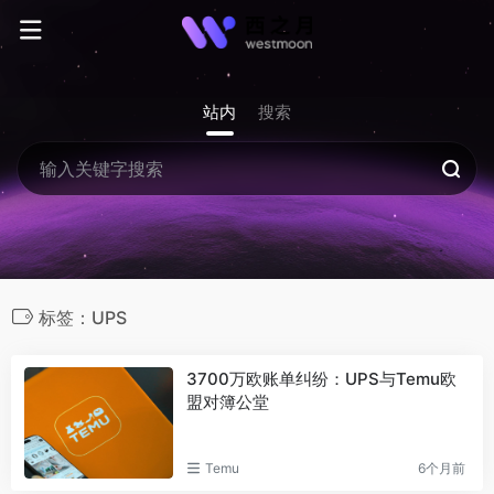
站内
搜索
标签：UPS
3700万欧账单纠纷：UPS与Temu欧
盟对簿公堂
Temu
6个月前