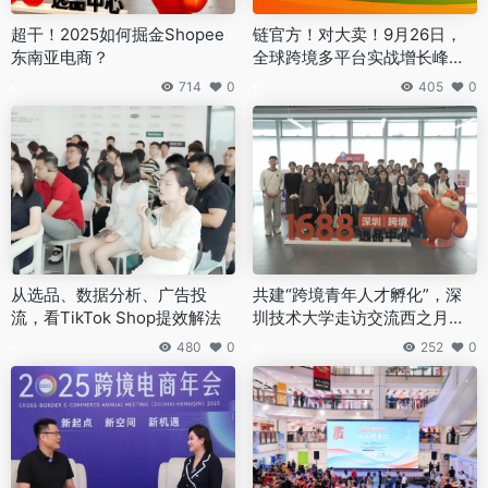
超干！2025如何掘金Shopee
链官方！对大卖！9月26日，
东南亚电商？
全球跨境多平台实战增长峰会
来了
714
0
405
0
从选品、数据分析、广告投
共建“跨境青年人才孵化”，深
流，看TikTok Shop提效解法
圳技术大学走访交流西之月跨
境选品中心
480
0
252
0