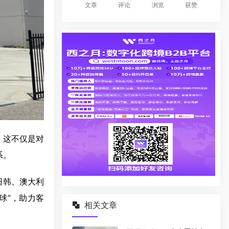
文章
评论
浏览
获赞
。这不仅是对
系。
日韩、澳大利
球”，助力客
相关文章