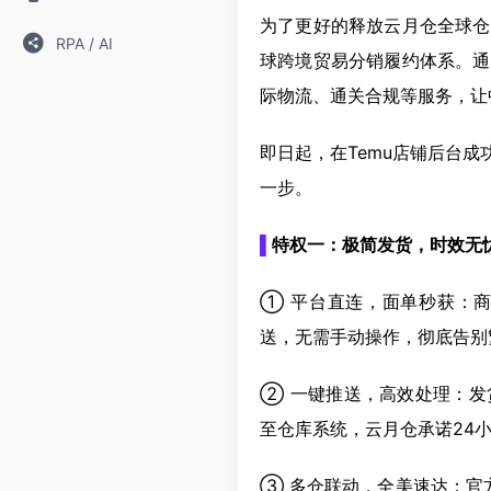
为了更好的释放云月仓全球仓网
RPA / AI
球跨境贸易分销履约体系。通
际物流、通关合规等服务，让
即日起，在Temu店铺后台
一步。
▌
特权一：极简发货，时效无
① 平台直连，面单秒获：
送，无需手动操作，彻底告别
② 一键推送，高效处理：发
至仓库系统，云月仓承诺24
③ 多仓联动，全美速达：官