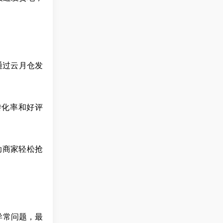
通过云月仓发
转化率和好评
助商家轻松抢
异常问题，最