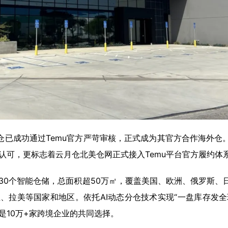
5仓已成功通过Temu官方严苛审核，正式成为其官方合作海外仓
认可，更标志着云月仓北美仓网正式接入Temu平台官方履约体
30个智能仓储，总面积超50万㎡，覆盖美国、欧洲、俄罗斯、
、拉美等国家和地区。依托AI动态分仓技术实现“一盘库存发全
是10万+家跨境企业的共同选择。