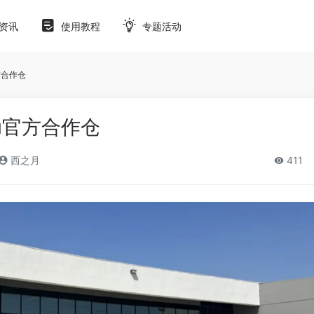
资讯
使用教程
专题活动
方合作仓
u官方合作仓
西之月
411