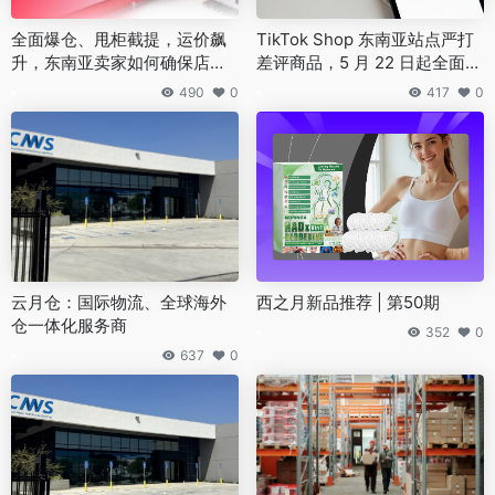
全面爆仓、甩柜截提，运价飙
TikTok Shop 东南亚站点严打
升，东南亚卖家如何确保店铺
差评商品，5 月 22 日起全面下
不断货？
架
490
0
417
0
云月仓：国际物流、全球海外
西之月新品推荐 | 第50期
仓一体化服务商
352
0
637
0