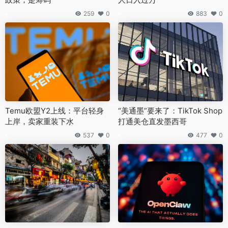
259
0
883
0
Temu欧盟Y2上线：平台轻身
“美通墨”要来了：TikTok Shop
上岸，卖家重装下水
打通美仓直发墨西哥
537
0
477
0