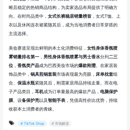
晰且稳定的热销商品结构，为卖家选品布局提供了明确方
向。在时尚品类中，
女式长裤稳居销量榜首
，女式T恤、上
衣以及休闲连衣裙紧随其后，成为当地消费者日常穿搭的
主流选择。
美妆赛道呈现出鲜明的本土化消费特征，
女性身体香氛喷
雾销量排名第一
，
男性身体香氛喷雾与男士香水
分列
二三
位
，
香氛类产品
成为巴西美妆市场的
爆款刚需
。在家居装
饰品类中，
锅具煎锅套装
市场表现最为亮眼，
床单枕套
组
合、
保温水瓶
紧随其后，刚需家居用品持续走量。而在电
子产品类目，
耳机
成为订单量最高的爆款产品，
电脑保护
膜
、设
备保护壳
以及
智能手表
，凭借高性价比优势，持续
收获本土消费者的青睐。
# TikTok Shop
# 市场解读