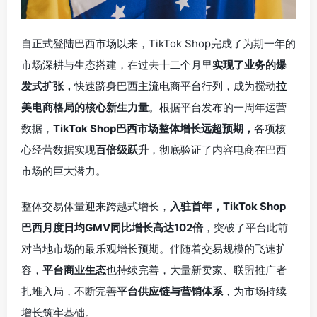
自正式登陆巴西市场以来，
TikTok Shop
完成了为期一年的
市场深耕与生态搭建，在过去十二个月里
实现了业务的爆
发式扩张，
快速跻身巴西主流电商平台行列，成为搅动
拉
美电商格局的核心新生力量
。根据平台发布的一周年运营
数据，
TikTok Shop巴西市场整体增长远超预期，
各项核
心经营数据实现
百倍级跃升
，彻底验证了内容电商在巴西
市场的巨大潜力。
整体交易体量迎来跨越式增长，
入驻首年，TikTok Shop
巴西月度日均GMV同比增长高达102倍
，突破了平台此前
对当地市场的最乐观增长预期。伴随着交易规模的飞速扩
容，
平台商业生态
也持续完善，大量新卖家、联盟推广者
扎堆入局，不断完善
平台供应链与营销体系
，为市场持续
增长筑牢基础。