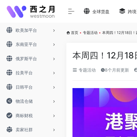
全球货盘
跨境
欧美加平台
首页
•
专题活动
•
本周四！12月18日
东南亚平台
本周四！12月1
俄罗斯平台
专题活动
8个月前更新
拉美平台
日韩平台
物流仓储
商标财税
卖家社群