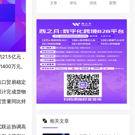
文章
评论
浏览
获赞
1.5亿元，
400万元。
出口贸易稳定
累计完成货物
外贸货量同比持
相关文章
式联运协调高