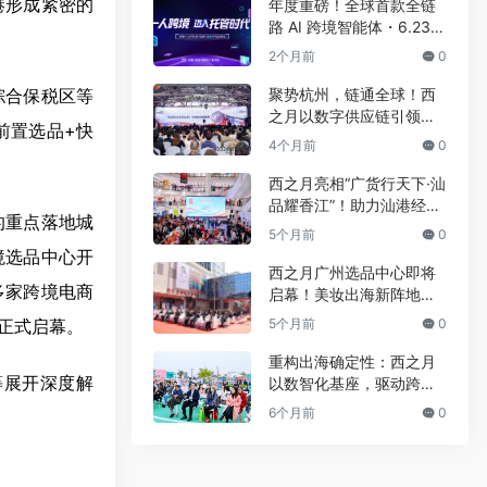
港形成紧密的
年度重磅！全球首款全链
路 AI 跨境智能体・6.23
千人发布会定档
2个月前
0
聚势杭州，链通全球！西
综合保税区等
之月以数字供应链引领出
前置选品+快
海新格局
4个月前
0
西之月亮相“广货行天下·汕
品耀香江”！助力汕港经贸
的重点落地城
交流
5个月前
0
境选品中心开
西之月广州选品中心即将
多家跨境电商
启幕！美妆出海新阵地来
了
5个月前
0
正式启幕。
重构出海确定性：西之月
等展开深度解
以数智化基座，驱动跨境
卖家高效增长
6个月前
0