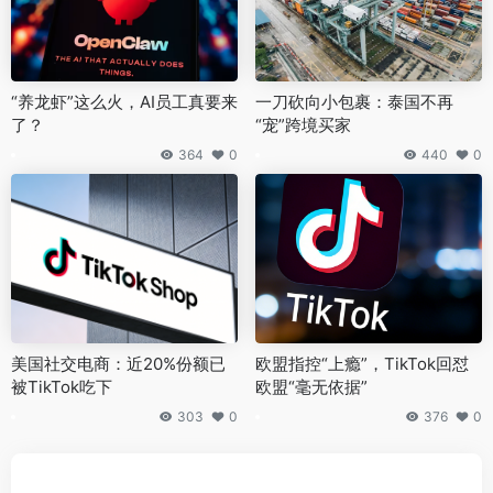
“养龙虾”这么火，AI员工真要来
一刀砍向小包裹：泰国不再
了？
“宠”跨境买家
364
0
440
0
美国社交电商：近20%份额已
欧盟指控“上瘾”，TikTok回怼
被TikTok吃下
欧盟“毫无依据”
303
0
376
0