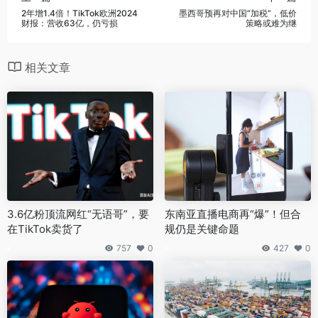
2年增1.4倍！TikTok欧洲2024
墨西哥预再对中国“加税”，低价
财报：营收63亿，仍亏损
策略或难为继
相关文章
3.6亿粉顶流网红“无语哥”，要
东南亚直播电商再“爆”！但合
在TikTok卖货了
规仍是关键命题
757
0
427
0