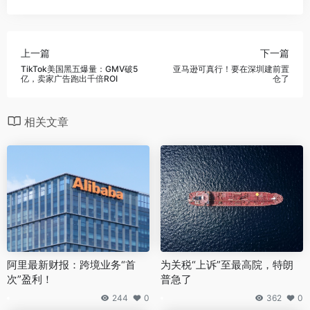
上一篇
下一篇
TikTok美国黑五爆量：GMV破5
亚马逊可真行！要在深圳建前置
亿，卖家广告跑出千倍ROI
仓了
相关文章
阿里最新财报：跨境业务“首
为关税“上诉”至最高院，特朗
次”盈利！
普急了
244
0
362
0