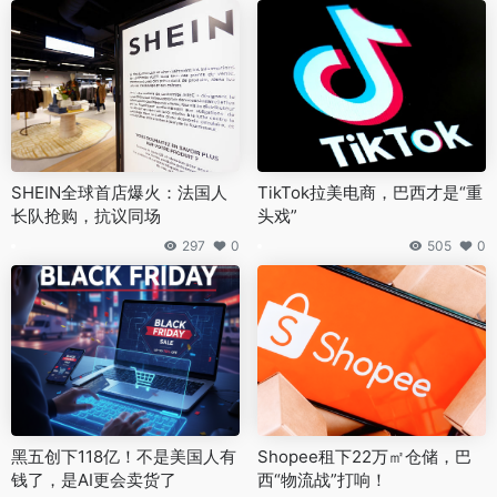
SHEIN全球首店爆火：法国人
TikTok拉美电商，巴西才是“重
长队抢购，抗议同场
头戏”
297
0
505
0
黑五创下118亿！不是美国人有
Shopee租下22万㎡仓储，巴
钱了，是AI更会卖货了
西“物流战”打响！